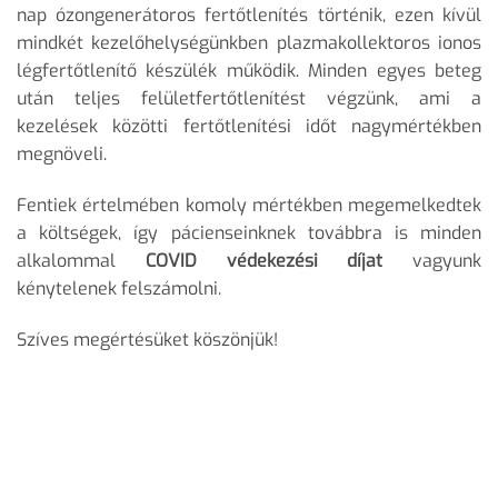
nap ózongenerátoros fertőtlenítés történik, ezen kívül
mindkét kezelőhelységünkben plazmakollektoros ionos
légfertőtlenítő készülék működik. Minden egyes beteg
után teljes felületfertőtlenítést végzünk, ami a
kezelések közötti fertőtlenítési időt nagymértékben
megnöveli.
Fentiek értelmében komoly mértékben megemelkedtek
a költségek, így pácienseinknek továbbra is minden
alkalommal
COVID védekezési díjat
vagyunk
kénytelenek felszámolni.
Szíves megértésüket köszönjük!