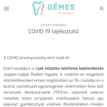
Skip
to
content
EGYÉB KATEGÓRIA
COVID 19 tájékoztató
A COVID járványveszély nem múlt el!
Ezért továbbra is
csak előzetes telefonos bejelentkezés
alapján tudjuk Önöket fogadni. A védelmi és megelőző
intézkedéseinket ennek megfelelően az Ön, családja és a
kezelő személyzet egészségének védelmében fenn kell
tartanunk. Munkatársaink FFP2-es, valamint sebészi
maszkot, teljes arcpajzsot, műtőssapkát, hosszú ujjú
köpenyt, gumikesztyűt viselnek. Rendelőnkben minden